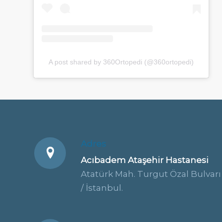
A post shared by 360Ortopedi (@360ortopedi)
Adres
Acıbadem Ataşehir Hastanesi
Atatürk Mah. Turgut Özal Bulvarı 
/ İstanbul.