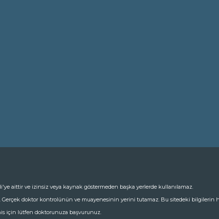
i'ye aittir ve izinsiz veya kaynak göstermeden başka yerlerde kullanılamaz.
r. Gerçek doktor kontrolünün ve muayenesinin yerini tutamaz. Bu sitedeki bilgiler
is için lütfen doktorunuza başvurunuz.