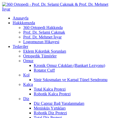
Anasayfa
Hakkkımızda
360 Ortopedi Hakkında
Prof. Dr. Selami Çakmak
Prof. Dr. Mehmet İşyar
Logomuzun Hikayesi
Tedaviler
Eklem Kıkırdak Sorunları
Ortopedik Tümörler
Omuz
Kronik Omuz Çıkıkları (Bankart Lezyonu)
Rotator Cuff
Kol
Sinir Sıkışmaları ve Karpal Tünel Sendromu
Kalça
Total Kalça Protezi
Robotik Kalça Protezi
Diz
Diz Çapraz Bağ Yaralanmaları
Menisküs Yırtıkları
Robotik Diz Protezi
Total Diz Protezi