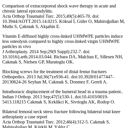
Comparison of extracorporeal shock wave therapy in acute and
chronic lateral epicondylitis.
Acta Orthop Traumatol Turc. 2015;49(5):465-70. doi:
10.3944/AOTT.2015.14.0215. Köksal İ, Güler O, Mahiroğulları M,
Mutlu S, Çakmak S, Akşahin E.
Vitamin E-diffused highly cross-linked UHMWPE particles induce
less osteolysis compared to highly cross-linked virgin UHMWPE
particles in vivo
J Arthroplasty. 2014 Sep;29(9 Suppl):232-7. doi:
10.1016/j.arth.2014.03.044. Bichara DA, Malchau E, Sillesen NH,
Cakmak S, Nielsen GP, Muratoglu OK.
Blocking screws for the treatment of distal femur fractures
Orthopedics. 2013 Jul;36(7):e936-41. doi:10.3928/01477447-
20130624-26 Seyhan M, Cakmak S, Donmez F, Gereli A.
Intrathoracic displacement of the humeral head in a trauma patient..
Indian J Orthop. 2013 Sep;47(5):530-1. doi:10.4103/0019-
5413.118215 Cakmak S, Keklikci K, Sivrioglu AK, Rodop O.
Bilateral femoral neck stress fracture following bilateral total knee
arthroplasty a case report
Acta Orthop Traumatol Turc. 2012;46(4):312-5. Cakmak S,
Mahiroğulları M, Kürklü M, Yıldız C.