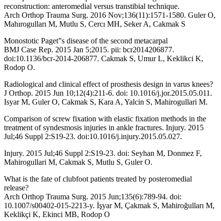
reconstruction: anteromedial versus transtibial technique.
Arch Orthop Trauma Surg. 2016 Nov;136(11):1571-1580. Guler O,
Mahırogulları M, Mutlu S, Cercı MH, Seker A, Cakmak S
Monostotic Paget”s disease of the second metacarpal
BMJ Case Rep. 2015 Jan 5;2015. pii: bcr2014206877.
doi:10.1136/bcr-2014-206877. Cakmak S, Umur L, Keklikci K,
Rodop O.
Radiological and clinical effect of prosthesis design in varus knees?
J Orthop. 2015 Jun 10;12(4):211-6. doi: 10.1016/j.jor.2015.05.011.
Isyar M, Guler O, Cakmak S, Kara A, Yalcin S, Mahirogullari M.
Comparison of screw fixation with elastic fixation methods in the
treatment of syndesmosis injuries in ankle fractures. Injury. 2015
Jul;46 Suppl 2:S19-23. doi:10.1016/j.injury.2015.05.027.
Injury. 2015 Jul;46 Suppl 2:S19-23. doi: Seyhan M, Donmez F,
Mahirogullari M, Cakmak S, Mutlu S, Guler O.
What is the fate of clubfoot patients treated by posteromedial
release?
Arch Orthop Trauma Surg. 2015 Jun;135(6):789-94. doi:
10.1007/s00402-015-2213-y. İşyar M, Çakmak S, Mahiroğulları M,
Keklikçi K, Ekinci MB, Rodop O