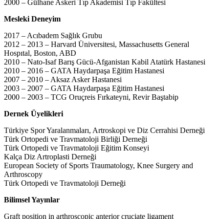
2000 – Gülhane Askeri Tıp Akademisi Tıp Fakültesi
Mesleki Deneyim
2017 – Acıbadem Sağlık Grubu
2012 – 2013 – Harvard Üniversitesi, Massachusetts General
Hospıtal, Boston, ABD
2010 – Nato-Isaf Barış Gücü-Afganistan Kabil Atatürk Hastanesi
2010 – 2016 – GATA Haydarpaşa Eğitim Hastanesi
2007 – 2010 – Aksaz Asker Hastanesi
2003 – 2007 – GATA Haydarpaşa Eğitim Hastanesi
2000 – 2003 – TCG Oruçreis Fırkateyni, Revir Baştabip
Dernek Üyelikleri
Türkiye Spor Yaralanmaları, Artroskopi ve Diz Cerrahisi Derneği
Türk Ortopedi ve Travmatoloji Birliği Derneği
Türk Ortopedi ve Travmatoloji Eğitim Konseyi
Kalça Diz Artroplasti Derneği
European Society of Sports Traumatology, Knee Surgery and
Arthroscopy
Türk Ortopedi ve Travmatoloji Derneği
Bilimsel Yayınlar
Graft position in arthroscopic anterior cruciate ligament