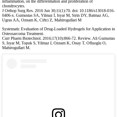
inflammation, on the differentiation and proliferation of
chondrocytes.
J Orthop Surg Res. 2016 Jun 30;11(1):70. doi: 10.1186/s13018-016-
0406-x. Gumustas SA, Yilmaz İ, Isyar M, Sirin DY, Batmaz AG,
Ugras AA, Oznam K, Ciftci Z, Mahirogullari M
Systematic Evaluation of Drug-Loaded Hydrogels for Application in
Osteosarcoma Treatment.
Curr Pharm Biotechnol. 2016;17(10):866-72. Review. Ali Gumustas
S, Isyar M, Topuk S, Yilmaz I, Oznam K, Onay T, Ofluoglu O,
Mahirogullari M.