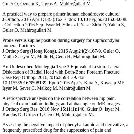
Guler O, Oznam K, Ugras A, Mahiroğullari M.
A practical way to prepare primer human chondrocyte culture.
J Orthop. 2016 Apr 1;13(3):162-7. doi: 10.1016/j.jor.2016.03.008.
eCollection 2016 Sep. Isyar M, Yilmaz I, Yasar Sirin D, Yalcin S,
Guler O, Mahirogullari M.
Prone versus supine position during surgery for supracondylar
humeral fractures.
J Orthop Surg (Hong Kong). 2016 Aug;24(2):167-9. Guler O,
Mutlu S, Isyar M, Mutlu H, Cerci H, Mahirogullari M.
An Undescribed Monteggia Type 3 Equivalent Lesion: Lateral
Dislocation of Radial Head with Both-Bone Forearm Fracture.
Case Rep Orthop. 2016;2016:8598139. doi:
10.1155/2016/8598139. Epub 2016 Apr 3. Kara A, Kayaalp ME,
İşyar M, Sever C, Malkoç M, Mahiroğulları M.
A retrospective analysis on the correlation between hip pain,
physical examination findings, and alpha angle on MR images.
J Orthop Surg Res. 2016 Nov 15;11(1):140. Guler O, Isyar M,
Karataş D, Ormeci T, Cerci H, Mahirogulları M.
Assessing the negative impact of phenyl alkanoic acid derivative, a
frequently prescribed drug for the suppression of pain and