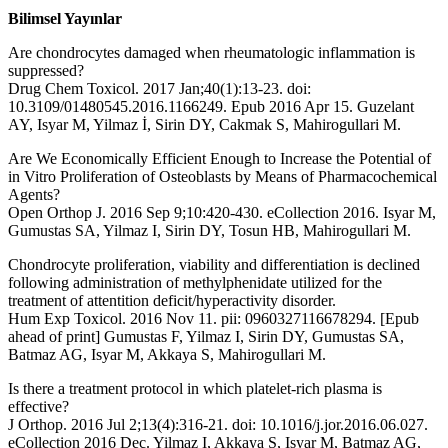
Bilimsel Yayınlar
Are chondrocytes damaged when rheumatologic inflammation is
suppressed?
Drug Chem Toxicol. 2017 Jan;40(1):13-23. doi:
10.3109/01480545.2016.1166249. Epub 2016 Apr 15. Guzelant
AY, Isyar M, Yilmaz İ, Sirin DY, Cakmak S, Mahirogullari M.
Are We Economically Efficient Enough to Increase the Potential of
in Vitro Proliferation of Osteoblasts by Means of Pharmacochemical
Agents?
Open Orthop J. 2016 Sep 9;10:420-430. eCollection 2016. Isyar M,
Gumustas SA, Yilmaz I, Sirin DY, Tosun HB, Mahirogullari M.
Chondrocyte proliferation, viability and differentiation is declined
following administration of methylphenidate utilized for the
treatment of attentition deficit/hyperactivity disorder.
Hum Exp Toxicol. 2016 Nov 11. pii: 0960327116678294. [Epub
ahead of print] Gumustas F, Yilmaz I, Sirin DY, Gumustas SA,
Batmaz AG, Isyar M, Akkaya S, Mahirogullari M.
Is there a treatment protocol in which platelet-rich plasma is
effective?
J Orthop. 2016 Jul 2;13(4):316-21. doi: 10.1016/j.jor.2016.06.027.
eCollection 2016 Dec. Yilmaz I, Akkaya S, Isyar M, Batmaz AG,