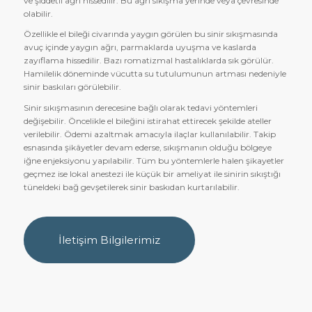
ve şiddetli ağrı hissedilir. Bu ağrı sıkışma yerinde veya çevresinde
olabilir.
Özellikle el bileği civarında yaygın görülen bu sinir sıkışmasında
avuç içinde yaygın ağrı, parmaklarda uyuşma ve kaslarda
zayıflama hissedilir. Bazı romatizmal hastalıklarda sık görülür.
Hamilelik döneminde vücutta su tutulumunun artması nedeniyle
sinir baskıları görülebilir.
Sinir sıkışmasının derecesine bağlı olarak tedavi yöntemleri
değişebilir. Öncelikle el bileğini istirahat ettirecek şekilde ateller
verilebilir. Ödemi azaltmak amacıyla ilaçlar kullanılabilir. Takip
esnasında şikâyetler devam ederse, sıkışmanın olduğu bölgeye
iğne enjeksiyonu yapılabilir. Tüm bu yöntemlerle halen şikayetler
geçmez ise lokal anestezi ile küçük bir ameliyat ile sinirin sıkıştığı
tüneldeki bağ gevşetilerek sinir baskıdan kurtarılabilir.
İletişim Bilgilerimiz