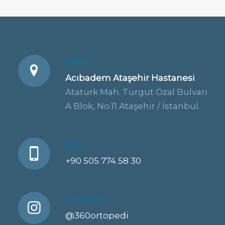
Adres
Acıbadem Ataşehir Hastanesi
Atatürk Mah. Turgut Özal Bulvarı
A Blok, No:11 Ataşehir / İstanbul.
GSM
+90 505 774 58 30
Instagram
@360ortopedi