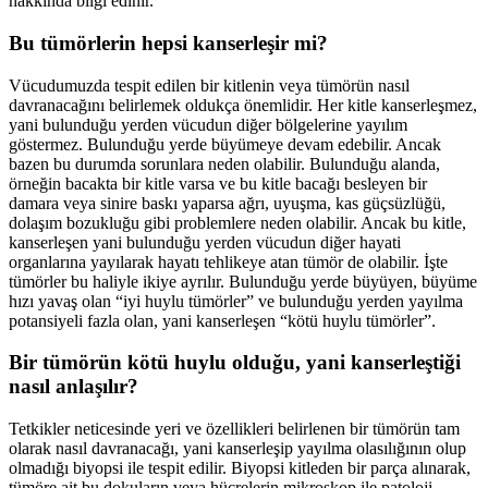
hakkında bilgi edinir.
Bu tümörlerin hepsi kanserleşir mi?
Vücudumuzda tespit edilen bir kitlenin veya tümörün nasıl
davranacağını belirlemek oldukça önemlidir. Her kitle kanserleşmez,
yani bulunduğu yerden vücudun diğer bölgelerine yayılım
göstermez. Bulunduğu yerde büyümeye devam edebilir. Ancak
bazen bu durumda sorunlara neden olabilir. Bulunduğu alanda,
örneğin bacakta bir kitle varsa ve bu kitle bacağı besleyen bir
damara veya sinire baskı yaparsa ağrı, uyuşma, kas güçsüzlüğü,
dolaşım bozukluğu gibi problemlere neden olabilir. Ancak bu kitle,
kanserleşen yani bulunduğu yerden vücudun diğer hayati
organlarına yayılarak hayatı tehlikeye atan tümör de olabilir. İşte
tümörler bu haliyle ikiye ayrılır. Bulunduğu yerde büyüyen, büyüme
hızı yavaş olan “iyi huylu tümörler” ve bulunduğu yerden yayılma
potansiyeli fazla olan, yani kanserleşen “kötü huylu tümörler”.
Bir tümörün kötü huylu olduğu, yani kanserleştiği
nasıl anlaşılır?
Tetkikler neticesinde yeri ve özellikleri belirlenen bir tümörün tam
olarak nasıl davranacağı, yani kanserleşip yayılma olasılığının olup
olmadığı biyopsi ile tespit edilir. Biyopsi kitleden bir parça alınarak,
tümöre ait bu dokuların veya hücrelerin mikroskop ile patoloji