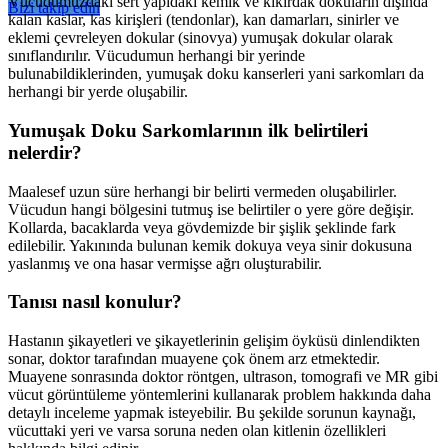
Vücudumuzdaki sert yapıdaki kemik ve kıkırdak dokuların dışında
Bizi takip edin
kalan kaslar, kas kirişleri (tendonlar), kan damarları, sinirler ve
eklemi çevreleyen dokular (sinovya) yumuşak dokular olarak
sınıflandırılır. Vücudumun herhangi bir yerinde
bulunabildiklerinden, yumuşak doku kanserleri yani sarkomları da
herhangi bir yerde oluşabilir.
Yumuşak Doku Sarkomlarının ilk belirtileri
nelerdir?
Maalesef uzun süre herhangi bir belirti vermeden oluşabilirler.
Vücudun hangi bölgesini tutmuş ise belirtiler o yere göre değişir.
Kollarda, bacaklarda veya gövdemizde bir şişlik şeklinde fark
edilebilir. Yakınında bulunan kemik dokuya veya sinir dokusuna
yaslanmış ve ona hasar vermişse ağrı oluşturabilir.
Tanısı nasıl konulur?
Hastanın şikayetleri ve şikayetlerinin gelişim öyküsü dinlendikten
sonar, doktor tarafından muayene çok önem arz etmektedir.
Muayene sonrasında doktor röntgen, ultrason, tomografi ve MR gibi
vücut görüntüleme yöntemlerini kullanarak problem hakkında daha
detaylı inceleme yapmak isteyebilir. Bu şekilde sorunun kaynağı,
vücuttaki yeri ve varsa soruna neden olan kitlenin özellikleri