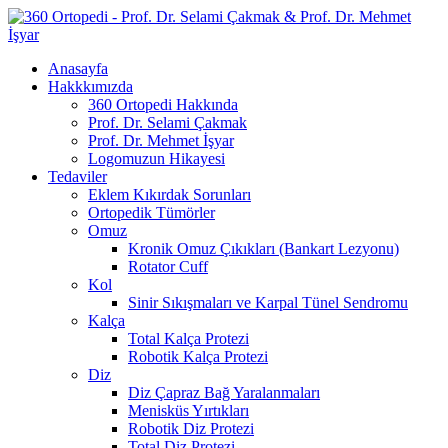
Anasayfa
Hakkkımızda
360 Ortopedi Hakkında
Prof. Dr. Selami Çakmak
Prof. Dr. Mehmet İşyar
Logomuzun Hikayesi
Tedaviler
Eklem Kıkırdak Sorunları
Ortopedik Tümörler
Omuz
Kronik Omuz Çıkıkları (Bankart Lezyonu)
Rotator Cuff
Kol
Sinir Sıkışmaları ve Karpal Tünel Sendromu
Kalça
Total Kalça Protezi
Robotik Kalça Protezi
Diz
Diz Çapraz Bağ Yaralanmaları
Menisküs Yırtıkları
Robotik Diz Protezi
Total Diz Protezi