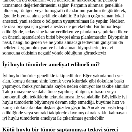
uzmanınca değerlendirmesini sağlar. Parçanın alınması genellikle
ultrason, röntgen veya tomografi cihazlarının yardımı ile görülerek,
iğne ile biyopsi alma şeklinde olabilir. Bu işlem çoğu zaman lokal
anestezi, yani sadece o bölgenin uyuşturulması ile yapılır. Nadiren
de olsa biyopsi için genel anestezi de gerekebilir. Bir tümör tespit
edildiğinde, tedavisine karar verilirken ve planlama yapılırken ilk ve
en önemli aşamalardan birisi biyopsi alma planlamasıdır. Biyopsinin
nasıl, hangi bölgeden ve ne yolla alınacağı tedavinin gidişatını da
belirler. Uygun olmayan ve hatalı alınan biyopsilerin, tedavi
sonucuna etkisinin negatif yönde olduğunu görmekteyiz.
İyi huylu tümörler ameliyat edilmeli mi?
İyi huylu tümörler genellikle takip edilirler. Eğer yakınlarında yer
alan, komşu damar, sinir, kemik veya kıkırdak gibi dokulara baskı
yapmıyor, fonksiyonlarında kayba neden olmuyor ise takibe alınırlar.
Takip muayene ve daha önce yapılmış röntgen, ultrason veya
tomografi gibi tetkiklerin tekrarlanması ile yapılabilir. Böylelikle iyi
huylu tümörlerin büyümeye devam edip etmediği, büyüme hızı ve
komşu dokularla olan ilişkisi gözden geçirilir. Ancak en başta tespit
edildiğinde veya sonraki takiplerde davranış olarak sakin kalmayan
iyi huylu tümörlerin ameliyat ile çıkarılması gerekebilir.
Kötü huylu bir tümör saptanmışsa tedavi süreci