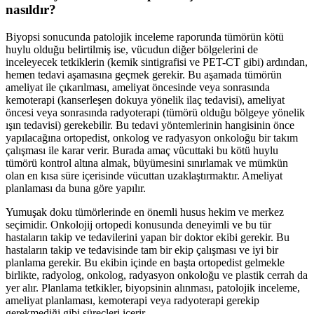
nasıldır?
Biyopsi sonucunda patolojik inceleme raporunda tümörün kötü
huylu olduğu belirtilmiş ise, vücudun diğer bölgelerini de
inceleyecek tetkiklerin (kemik sintigrafisi ve PET-CT gibi) ardından,
hemen tedavi aşamasına geçmek gerekir. Bu aşamada tümörün
ameliyat ile çıkarılması, ameliyat öncesinde veya sonrasında
kemoterapi (kanserleşen dokuya yönelik ilaç tedavisi), ameliyat
öncesi veya sonrasında radyoterapi (tümörü olduğu bölgeye yönelik
ışın tedavisi) gerekebilir. Bu tedavi yöntemlerinin hangisinin önce
yapılacağına ortopedist, onkolog ve radyasyon onkoloğu bir takım
çalışması ile karar verir. Burada amaç vücuttaki bu kötü huylu
tümörü kontrol altına almak, büyümesini sınırlamak ve mümkün
olan en kısa süre içerisinde vücuttan uzaklaştırmaktır. Ameliyat
planlaması da buna göre yapılır.
Yumuşak doku tümörlerinde en önemli husus hekim ve merkez
seçimidir. Onkolojij ortopedi konusunda deneyimli ve bu tür
hastaların takip ve tedavilerini yapan bir doktor ekibi gerekir. Bu
hastaların takip ve tedavisinde tam bir ekip çalışması ve iyi bir
planlama gerekir. Bu ekibin içinde en başta ortopedist gelmekle
birlikte, radyolog, onkolog, radyasyon onkoloğu ve plastik cerrah da
yer alır. Planlama tetkikler, biyopsinin alınması, patolojik inceleme,
ameliyat planlaması, kemoterapi veya radyoterapi gerekip
gerekmediği gibi süreçleri içerir.