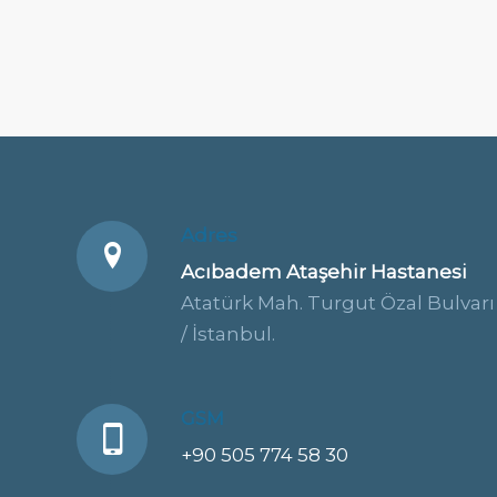
Adres
Acıbadem Ataşehir Hastanesi
Atatürk Mah. Turgut Özal Bulvarı 
/ İstanbul.
GSM
+90 505 774 58 30