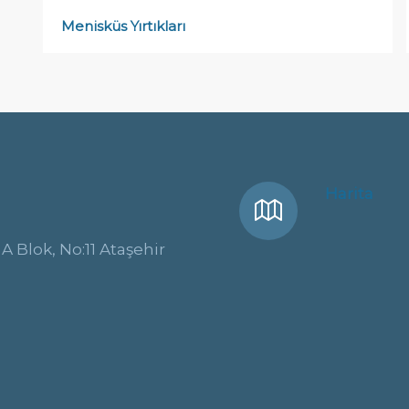
Menisküs Yırtıkları
Harita
A Blok, No:11 Ataşehir