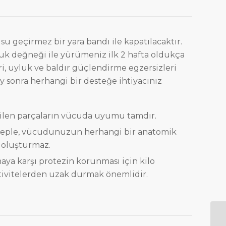
u geçirmez bir yara bandı ile kapatılacaktır.
tuk değneği ile yürümeniz ilk 2 hafta oldukça
ri, uyluk ve baldır güçlendirme egzersizleri
y sonra herhangi bir desteğe ihtiyacınız
etilen parçaların vücuda uyumu tamdır.
beple, vücudunuzun herhangi bir anatomik
 oluşturmaz.
maya karşı protezin korunması için kilo
ktivitelerden uzak durmak önemlidir.