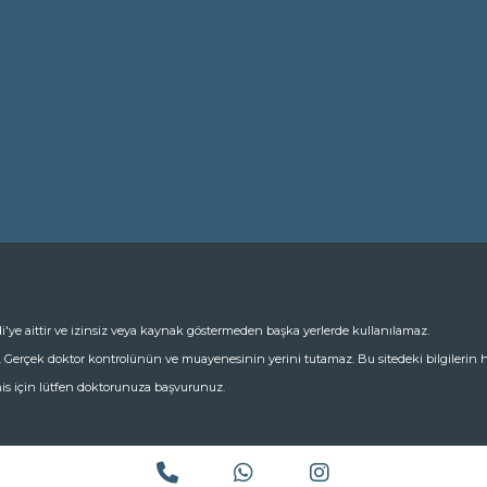
i'ye aittir ve izinsiz veya kaynak göstermeden başka yerlerde kullanılamaz.
r. Gerçek doktor kontrolünün ve muayenesinin yerini tutamaz. Bu sitedeki bilgiler
is için lütfen doktorunuza başvurunuz.
Phone
WhatsApp
Instagram