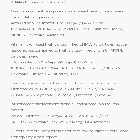
Keklikçi K, Ekinci MB, Rodop O
Comparison of extracorporeal shock wave therapy in acute and
chronic lateral epicondylitis.
Acta Orthop Traumatol Turc. 2015;49(5):465-70. doi:
10.3944/AOTT.2015.14.0215. Köksal İ, Güler O, Mahiroğulları M,
Mutlu S, Çakmak S, Akşahin E.
Vitamin E-diffused highly cross-linked UHMWPE particles induce
less osteolysis compared to highly cross-linked virgin UHMWPE
particles in vivo
J Arthroplasty. 2014 Sep;29(9 Suppl):232-7. doi:
10.1016/j.arth.2014.03.044. Bichara DA, Malchau E, Sillesen NH,
Cakmak S, Nielsen GP, Muratoglu OK.
Blocking screws for the treatment of distal femur fractures
Orthopedics. 2013 Jul;36(7):e936-41. doi:10.3928/01477447-
20130624-26 Seyhan M, Cakmak S, Donmez F, Gereli A.
Intrathoracic displacement of the humeral head in a trauma
patient..
Indian J Orthop. 2013 Sep;47(5):530-1. doi:10.4103/0019-
5413.118215 Cakmak S, Keklikci K, Sivrioglu AK, Rodop O.
Bilateral femoral neck stress fracture following bilateral total knee
arthroplasty a case report