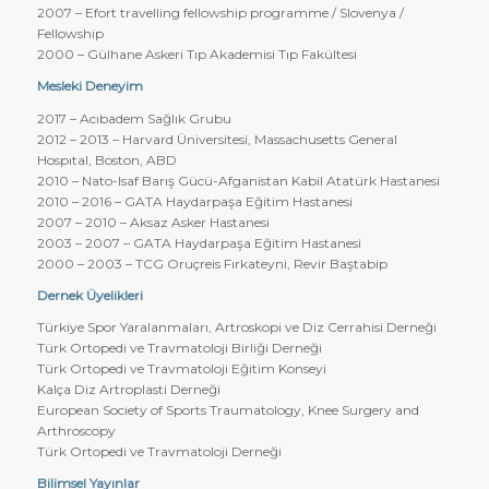
2007 – Efort travelling fellowship programme / Slovenya /
Fellowship
2000 – Gülhane Askeri Tıp Akademisi Tıp Fakültesi
Mesleki Deneyim
2017 – Acıbadem Sağlık Grubu
2012 – 2013 – Harvard Üniversitesi, Massachusetts General
Hospıtal, Boston, ABD
2010 – Nato-Isaf Barış Gücü-Afganistan Kabil Atatürk Hastanesi
2010 – 2016 – GATA Haydarpaşa Eğitim Hastanesi
2007 – 2010 – Aksaz Asker Hastanesi
2003 – 2007 – GATA Haydarpaşa Eğitim Hastanesi
2000 – 2003 – TCG Oruçreis Fırkateyni, Revir Baştabip
Dernek Üyelikleri
Türkiye Spor Yaralanmaları, Artroskopi ve Diz Cerrahisi Derneği
Türk Ortopedi ve Travmatoloji Birliği Derneği
Türk Ortopedi ve Travmatoloji Eğitim Konseyi
Kalça Diz Artroplasti Derneği
European Society of Sports Traumatology, Knee Surgery and
Arthroscopy
Türk Ortopedi ve Travmatoloji Derneği
Bilimsel Yayınlar